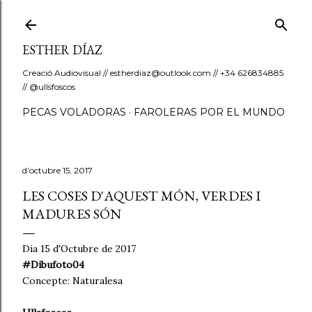
Salta al contingut principal
ESTHER DÍAZ
Creació Audiovisual // estherdiaz@outlook.com // +34 626834885
// @ullsfoscos
PECAS VOLADORAS
FAROLERAS POR EL MUNDO
d’octubre 15, 2017
LES COSES D'AQUEST MÓN, VERDES I
MADURES SÓN
Dia 15 d'Octubre de 2017
#Dibufoto04
Concepte: Naturalesa