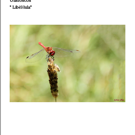
Ullsfoscos
" Libèl·lula"