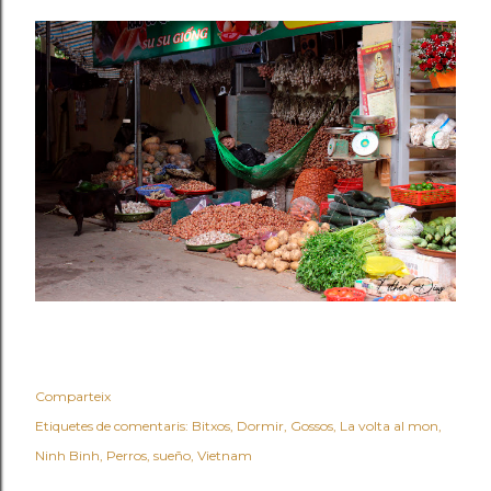
Comparteix
Etiquetes de comentaris:
Bitxos
Dormir
Gossos
La volta al mon
Ninh Binh
Perros
sueño
Vietnam