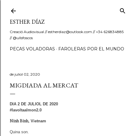
Salta al contingu
ESTHER DÍAZ
Creació Audiovisual // estherdiaz@outlook.com // +34 626834885
// @ullsfoscos
PECAS VOLADORAS
FAROLERAS POR EL MUNDO
de juliol 02, 2020
MIGDIADA AL MERCAT
DIA 2 DE JULIOL DE 2020
#lavoltaalmon2.0
Ninh Binh
,
Vietnam
Quina son.