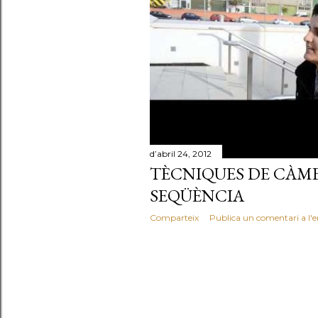
d
e
s
d’abril 24, 2012
TÈCNIQUES DE CÀME
SEQÜÈNCIA
Comparteix
Publica un comentari a l'