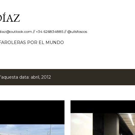
Salta al contingut principal
DÍAZ
erdiaz@outlook.com // +34 626834885 // @ullsfoscos
FAROLERAS POR EL MUNDO
aquesta data: abril, 2012