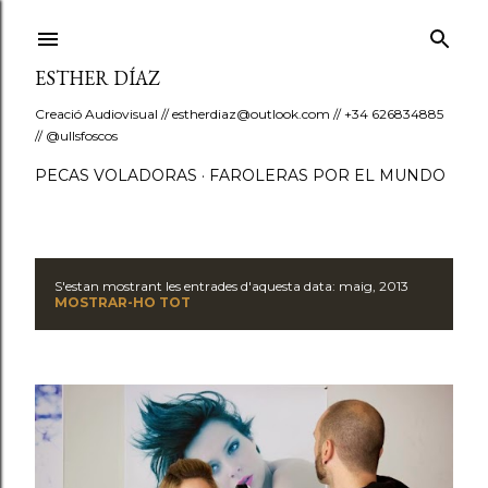
Salta al contingut principal
ESTHER DÍAZ
Creació Audiovisual // estherdiaz@outlook.com // +34 626834885
// @ullsfoscos
PECAS VOLADORAS
FAROLERAS POR EL MUNDO
S'estan mostrant les entrades d'aquesta data: maig, 2013
E
MOSTRAR-HO TOT
n
t
r
a