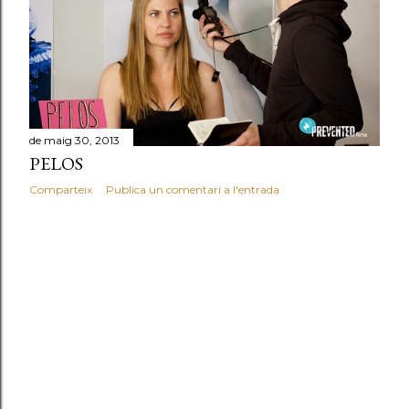
d
e
s
de maig 30, 2013
PELOS
Comparteix
Publica un comentari a l'entrada