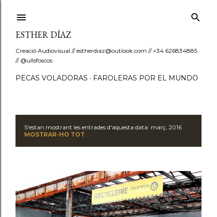
Salta al contingut principal
ESTHER DÍAZ
Creació Audiovisual // estherdiaz@outlook.com // +34 626834885
// @ullsfoscos
PECAS VOLADORAS
FAROLERAS POR EL MUNDO
S'estan mostrant les entrades d'aquesta data: març, 2016
E
MOSTRAR-HO TOT
n
t
r
a