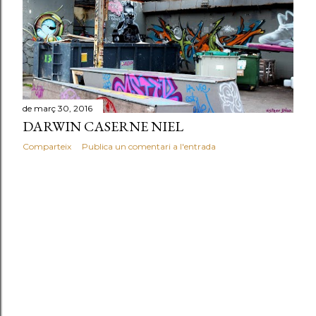
d
e
s
de març 30, 2016
DARWIN CASERNE NIEL
Comparteix
Publica un comentari a l'entrada