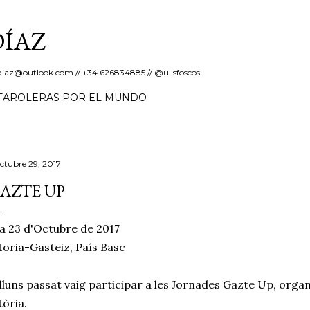
Salta al contingut principal
DÍAZ
erdiaz@outlook.com // +34 626834885 // @ullsfoscos
FAROLERAS POR EL MUNDO
octubre 29, 2017
AZTE UP
a 23 d'Octubre de 2017
toria-Gasteiz, País Basc
lluns passat vaig participar a les Jornades Gazte Up, orga
tòria.