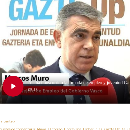
mparteix
iquetes de comentaris:
Álava
El correo
Entrevista
Esther Diaz
Gazte Up
taul