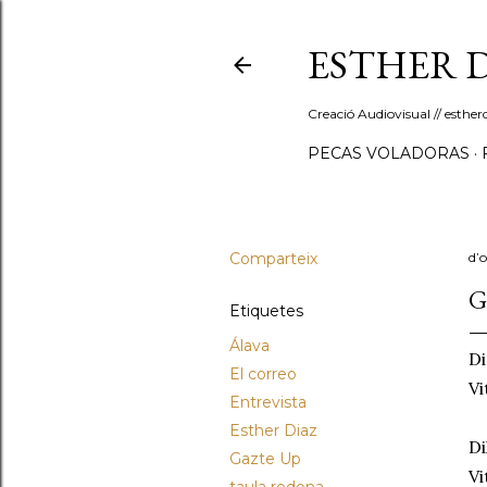
ESTHER 
Creació Audiovisual // esth
PECAS VOLADORAS
Comparteix
d’
G
Etiquetes
Álava
Di
El correo
Vi
Entrevista
Esther Diaz
Di
Gazte Up
Vi