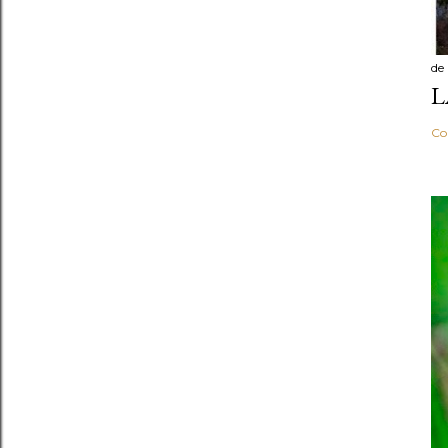
de
L
Co