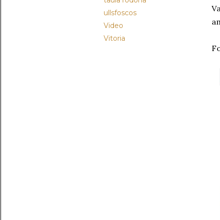
taula rodona
Va
ullsfoscos
am
Video
Vitoria
Fo