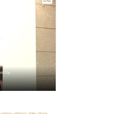
a rodona
ullsfoscos
Video
Vitoria