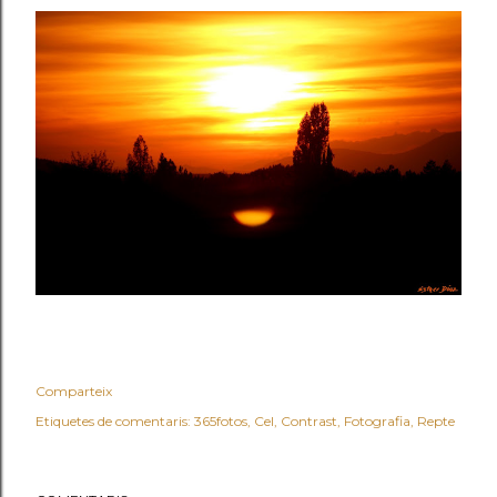
Comparteix
Etiquetes de comentaris:
365fotos
Cel
Contrast
Fotografia
Repte