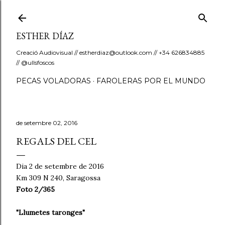
Salta al contingut principal
ESTHER DÍAZ
Creació Audiovisual // estherdiaz@outlook.com // +34 626834885
// @ullsfoscos
PECAS VOLADORAS
FAROLERAS POR EL MUNDO
de setembre 02, 2016
REGALS DEL CEL
Dia 2 de setembre de 2016
Km 309 N 240, Saragossa
Foto 2/365
"Llumetes taronges"