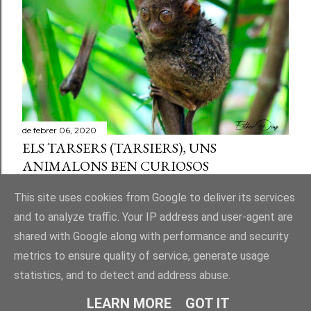
de febrer 06, 2020
ELS TARSERS (TARSIERS), UNS
ANIMALONS BEN CURIOSOS
Comparteix
Publica un comentari a l'entrada
This site uses cookies from Google to deliver its services
and to analyze traffic. Your IP address and user-agent are
shared with Google along with performance and security
metrics to ensure quality of service, generate usage
statistics, and to detect and address abuse.
Amb la tecnologia de Blogger
LEARN MORE
GOT IT