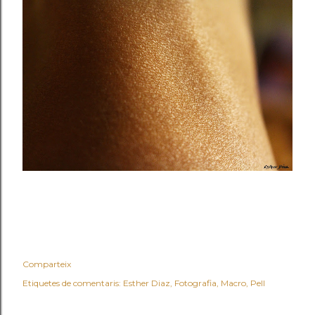
Comparteix
Etiquetes de comentaris:
Esther Diaz
Fotografia
Macro
Pell