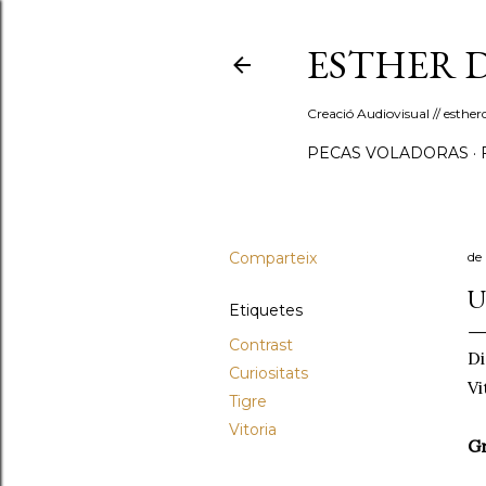
ESTHER 
Creació Audiovisual // esth
PECAS VOLADORAS
Comparteix
de
U
Etiquetes
Contrast
Di
Curiositats
Vi
Tigre
Vitoria
Gr