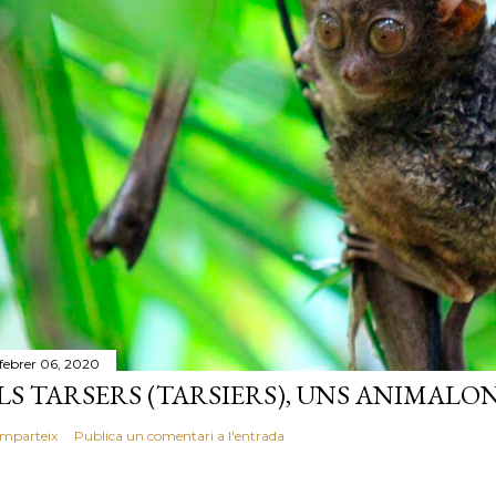
 febrer 06, 2020
LS TARSERS (TARSIERS), UNS ANIMALO
mparteix
Publica un comentari a l'entrada