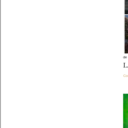
de
L
Co