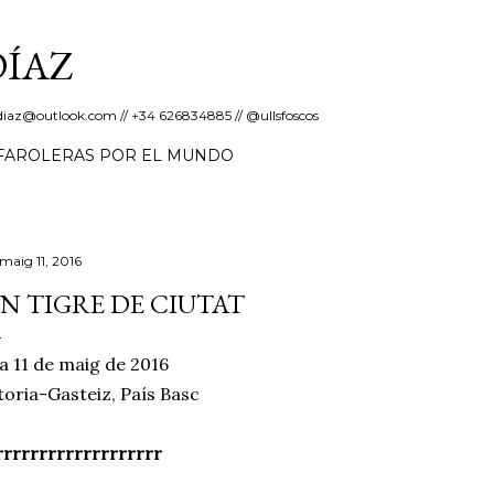
Salta al contingut principal
DÍAZ
erdiaz@outlook.com // +34 626834885 // @ullsfoscos
FAROLERAS POR EL MUNDO
 maig 11, 2016
N TIGRE DE CIUTAT
a 11 de maig de 2016
toria-Gasteiz, País Basc
rrrrrrrrrrrrrrrrrr