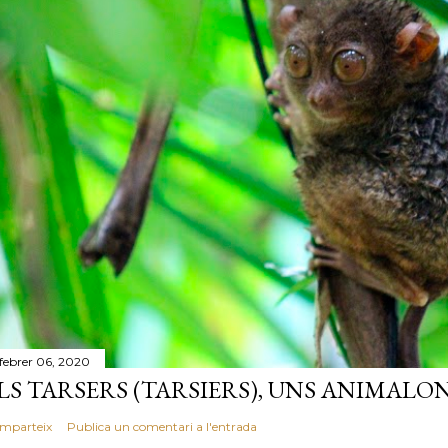
 febrer 06, 2020
LS TARSERS (TARSIERS), UNS ANIMALO
mparteix
Publica un comentari a l'entrada