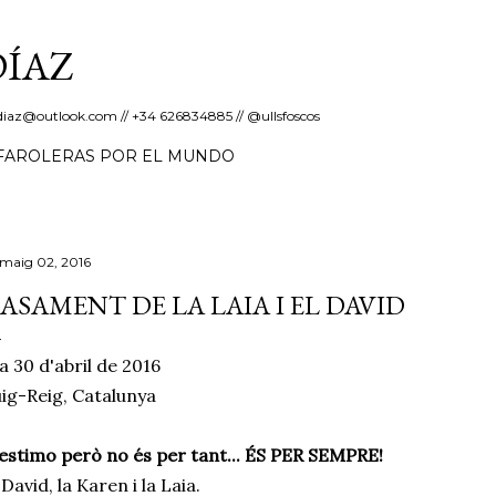
Salta al contingut principal
DÍAZ
erdiaz@outlook.com // +34 626834885 // @ullsfoscos
FAROLERAS POR EL MUNDO
 maig 02, 2016
ASAMENT DE LA LAIA I EL DAVID
a 30 d'abril de 2016
ig-Reig, Catalunya
estimo però no és per tant... ÉS PER SEMPRE!
 David, la Karen i la Laia.