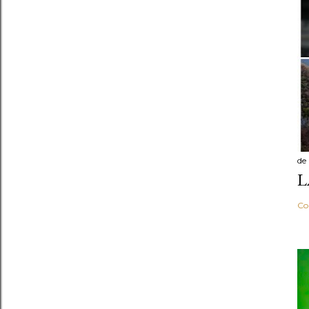
de
L
Co