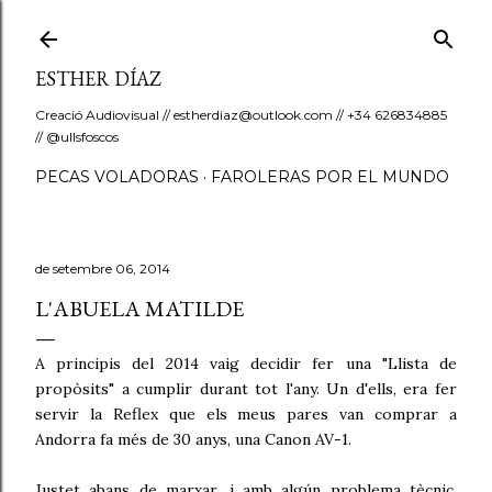
Salta al contingut principal
ESTHER DÍAZ
Creació Audiovisual // estherdiaz@outlook.com // +34 626834885
// @ullsfoscos
PECAS VOLADORAS
FAROLERAS POR EL MUNDO
de setembre 06, 2014
L'ABUELA MATILDE
A principis del 2014 vaig decidir fer una "Llista de
propòsits" a cumplir durant tot l'any. Un d'ells, era fer
servir la Reflex que els meus pares van comprar a
Andorra fa més de 30 anys, una Canon AV-1.
Justet abans de marxar, i amb algún problema tècnic,