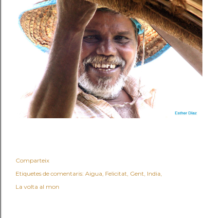
Comparteix
Etiquetes de comentaris:
Aigua
Felicitat
Gent
India
La volta al mon