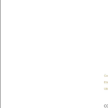
Co
Et
Ub
C