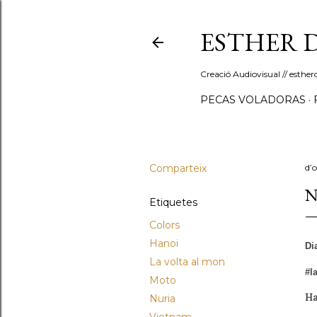
ESTHER 
Creació Audiovisual // esth
PECAS VOLADORAS
Comparteix
d’
N
Etiquetes
Colors
Hanoi
Di
La volta al mon
#l
Moto
Ha
Nuria