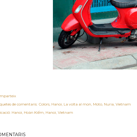
mparteix
iquetes de comentaris:
Colors
Hanoi
La volta al mon
Moto
Nuria
Vietnam
icació:
Hanoi, Hoàn Kiếm, Hanoi, Vietnam
OMENTARIS