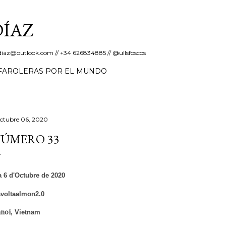
Salta al contingut principal
DÍAZ
erdiaz@outlook.com // +34 626834885 // @ullsfoscos
FAROLERAS POR EL MUNDO
octubre 06, 2020
ÚMERO 33
a 6 d'Octubre de 2020
avoltaalmon2.0
noi
,
Vietnam