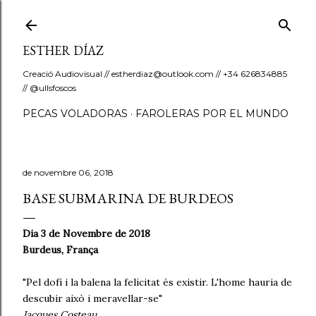
Salta al contingut principal
ESTHER DÍAZ
Creació Audiovisual // estherdiaz@outlook.com // +34 626834885
// @ullsfoscos
PECAS VOLADORAS
FAROLERAS POR EL MUNDO
de novembre 06, 2018
BASE SUBMARINA DE BURDEOS
Dia 3 de Novembre de 2018
Burdeus, França
"Pel dofí i la balena la felicitat és existir. L'home hauria de
descubir això i meravellar-se"
Jacques Costeau