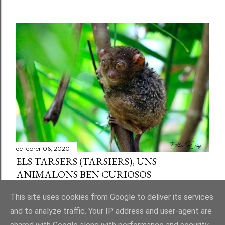
a
de febrer 06, 2020
ELS TARSERS (TARSIERS), UNS
ANIMALONS BEN CURIOSOS
Comparteix
Publica un comentari a l'entrada
This site uses cookies from Google to deliver its services
and to analyze traffic. Your IP address and user-agent are