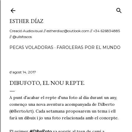
Salta al contingut principal
ESTHER DÍAZ
Creació Audiovisual // estherdiaz@outlook.com // +34 626834885
// @ullsfoscos
PECAS VOLADORAS
FAROLERAS POR EL MUNDO
d’agost 14, 2017
DIBUFOTO, EL NOU REPTE.
A punt d'acabar el repte d'una foto al dia durant un any,
començo una nova aventura acompanyada de l'Alberto
(@BertoArt). Cada setamana proposarem un tema i ell
farà un dibuix i jo una foto relacionada amb el concepte.
El primer
#DibuFoto
va sorgir al tren de camí a