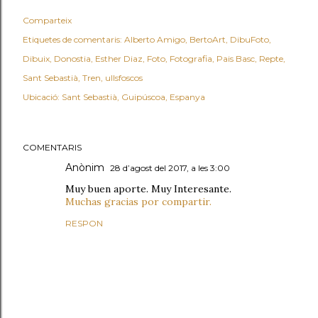
Comparteix
Etiquetes de comentaris:
Alberto Amigo
BertoArt
DibuFoto
Dibuix
Donostia
Esther Diaz
Foto
Fotografia
Pais Basc
Repte
Sant Sebastià
Tren
ullsfoscos
Ubicació:
Sant Sebastià, Guipúscoa, Espanya
COMENTARIS
Anònim
28 d’agost del 2017, a les 3:00
Muy buen aporte. Muy Interesante.
Muchas gracias por compartir.
RESPON