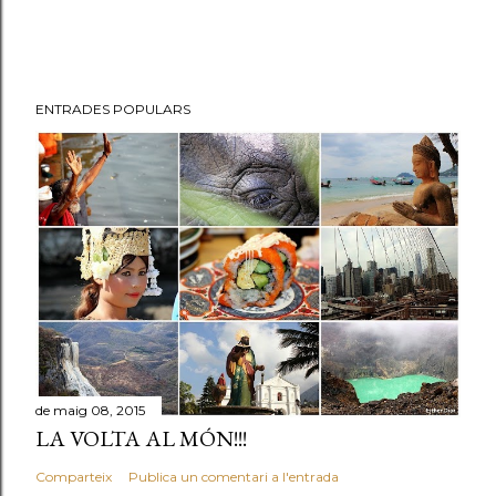
c
o
m
e
ENTRADES POPULARS
n
t
a
r
i
a
l
'
e
n
t
de maig 08, 2015
r
LA VOLTA AL MÓN!!!
a
Comparteix
Publica un comentari a l'entrada
d