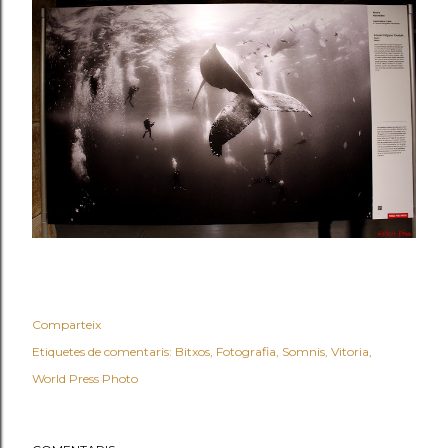
Comparteix
Etiquetes de comentaris:
Bitxos
Fotografia
Somnis
Vitoria
World Press Photo