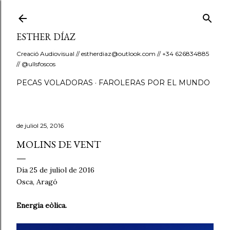
Salta al contingut principal
ESTHER DÍAZ
Creació Audiovisual // estherdiaz@outlook.com // +34 626834885
// @ullsfoscos
PECAS VOLADORAS
FAROLERAS POR EL MUNDO
de juliol 25, 2016
MOLINS DE VENT
Dia 25 de juliol de 2016
Osca, Aragó
Energia eòlica.