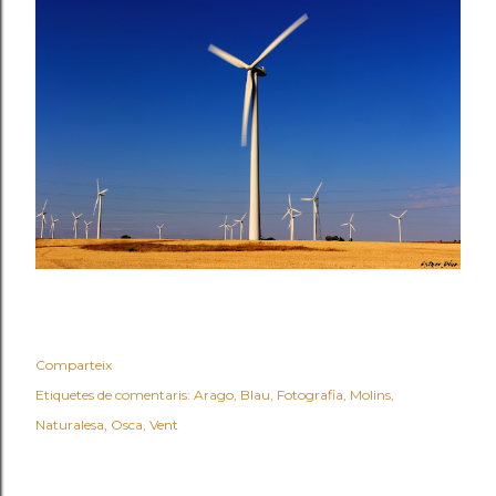
Comparteix
Etiquetes de comentaris:
Arago
Blau
Fotografia
Molins
Naturalesa
Osca
Vent