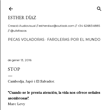
Salta al contingut principal
ESTHER DÍAZ
Creació Audiovisual // estherdiaz@outlook.com // +34 626834885
// @ullsfoscos
PECAS VOLADORAS
FAROLERAS POR EL MUNDO
de gener 13, 2016
STOP
Cambodja, Japó i El Salvador.
"Cuando se le presta atención, la vida nos ofrece señales
asombrosas".
Marc Levy