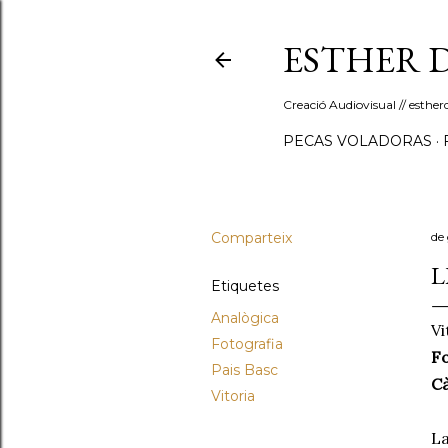
ESTHER 
Creació Audiovisual // esth
PECAS VOLADORAS
Comparteix
de 
L
Etiquetes
Analògica
Vi
Fotografia
Fo
Pais Basc
Cà
Vitoria
La