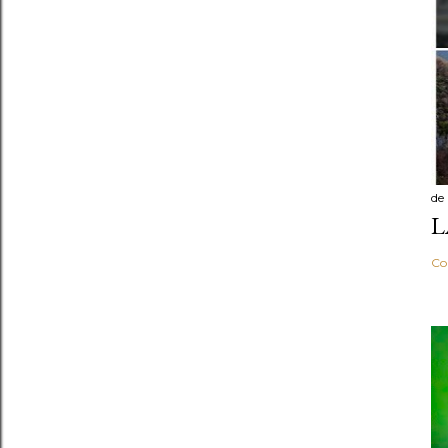
de
L
Co