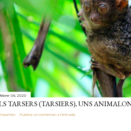
 febrer 06, 2020
LS TARSERS (TARSIERS), UNS ANIMALO
mparteix
Publica un comentari a l'entrada