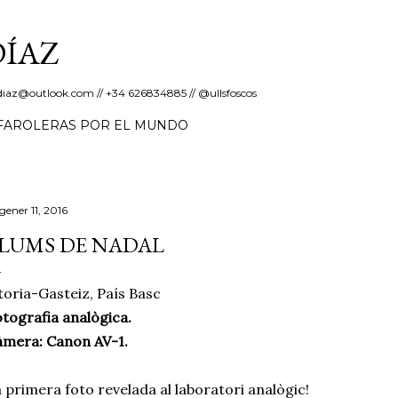
Salta al contingut principal
DÍAZ
erdiaz@outlook.com // +34 626834885 // @ullsfoscos
FAROLERAS POR EL MUNDO
gener 11, 2016
LUMS DE NADAL
toria-Gasteiz, País Basc
tografia analògica.
mera: Canon AV-1.
 primera foto revelada al laboratori analògic!