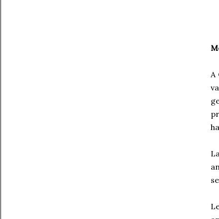
Me
A 
va
ge
pr
ha
La
an
se
Le