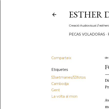
ESTHER 
Creació Audiovisual // esth
PECAS VOLADORAS
Comparteix
de 
F
Etiquetes
53setmanes/53fotos
Di
Cambodja
Pr
Gent
La volta al mon
Av
me