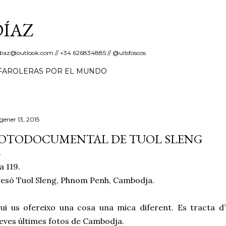
Salta al contingut principal
DÍAZ
erdiaz@outlook.com // +34 626834885 // @ullsfoscos
FAROLERAS POR EL MUNDO
gener 13, 2015
OTODOCUMENTAL DE TUOL SLENG
a 119.
esó Tuol Sleng, Phnom Penh, Cambodja.
ui us ofereixo una cosa una mica diferent. Es tracta d
ves últimes fotos de Cambodja.