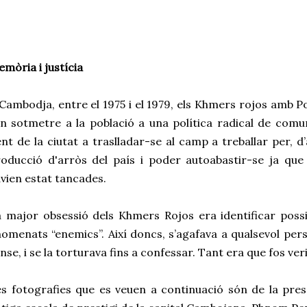
mòria i justícia
Cambodja, entre el 1975 i el 1979, els Khmers rojos amb P
n sotmetre a la població a una política radical de comu
nt de la ciutat a traslladar-se al camp a treballar per, d
oducció d'arròs del país i poder autoabastir-se ja qu
vien estat tancades.
 major obsessió dels Khmers Rojos era identificar possi
omenats “enemics”. Així doncs, s’agafava a qualsevol pe
nse, i se la torturava fins a confessar. Tant era que fos ver
s fotografies que es veuen a continuació són de la pres