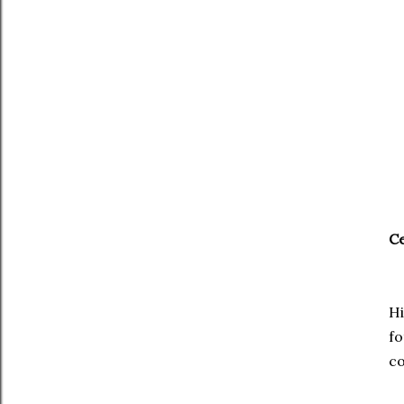
Ce
Hi
fo
co