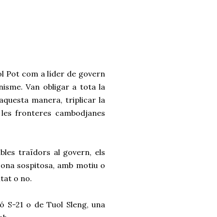
ol Pot com a líder de govern
nisme. Van obligar a tota la
’aquesta manera, triplicar la
e les fronteres cambodjanes
bles traïdors al govern, els
rsona sospitosa, amb motiu o
itat o no.
ó S-21 o de Tuol Sleng, una