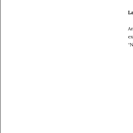
La
An
ex
“N