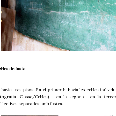
l·les de fusta
 havia tres pisos. En el primer hi havia les cel·les individ
tografia ·Classe/Cel·les) i, en la segona i en la tercera
l·lectives separades amb fustes. 