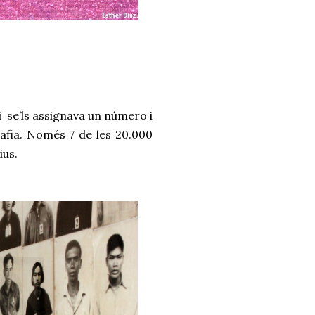
 i se’ls assignava un número i
grafia. Només 7 de les 20.000
ius.