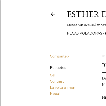
ESTHER 
Creació Audiovisual // esth
PECAS VOLADORAS
Comparteix
de
B
Etiquetes
Cel
Di
Contrast
K
La volta al mon
Nepal
Hi