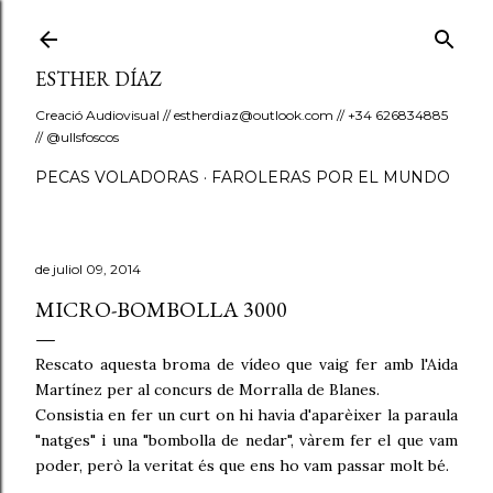
Salta al contingut principal
ESTHER DÍAZ
Creació Audiovisual // estherdiaz@outlook.com // +34 626834885
// @ullsfoscos
PECAS VOLADORAS
FAROLERAS POR EL MUNDO
de juliol 09, 2014
MICRO-BOMBOLLA 3000
Rescato aquesta broma de vídeo que vaig fer amb l'Aida
Martínez per al concurs de Morralla de Blanes.
Consistia en fer un curt on hi havia d'aparèixer la paraula
"natges" i una "bombolla de nedar", vàrem fer el que vam
poder, però la veritat és que ens ho vam passar molt bé.