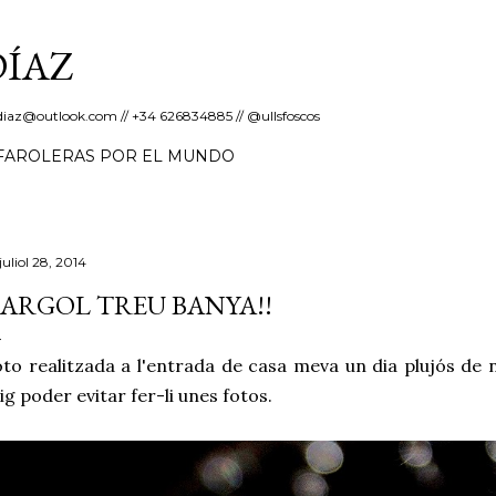
Salta al contingut principal
DÍAZ
erdiaz@outlook.com // +34 626834885 // @ullsfoscos
FAROLERAS POR EL MUNDO
juliol 28, 2014
ARGOL TREU BANYA!!
to realitzada a l'entrada de casa meva un dia plujós de n
ig poder evitar fer-li unes fotos.