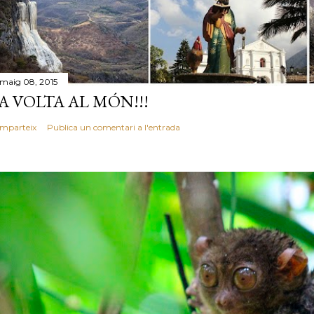
 maig 08, 2015
A VOLTA AL MÓN!!!
mparteix
Publica un comentari a l'entrada