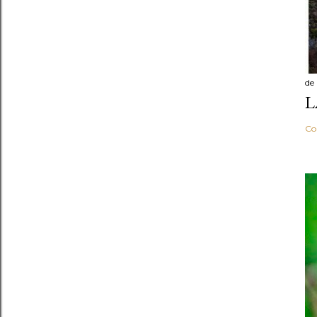
de
L
Co