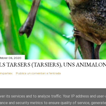
 febrer 06, 2020
LS TARSERS (TARSIERS), UNS ANIMALO
mparteix
Publica un comentari a l'entrada
er its services and to analyze traffic. Your IP address and user
ance and security metrics to ensure quality of service, generat
Amb la tecnologia de Blogger