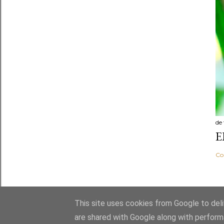
de
E
Co
This site uses cookies from Google to deliv
are shared with Google along with perform