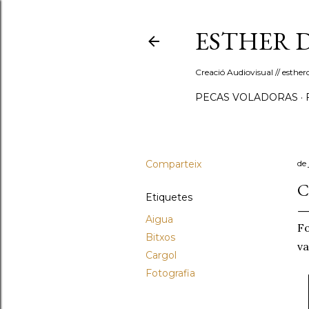
ESTHER 
Creació Audiovisual // esth
PECAS VOLADORAS
Comparteix
de 
C
Etiquetes
Aigua
Fo
Bitxos
va
Cargol
Fotografia