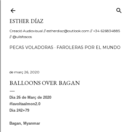
Salta al contingut principal
ESTHER DÍAZ
Creació Audiovisual // estherdiaz@outlook.com // +34 626834885
// @ullsfoscos
PECAS VOLADORAS
FAROLERAS POR EL MUNDO
de març 26, 2020
BALLOONS OVER BAGAN
Dia 26 de Març de 2020
#lavoltaalmon2.0
Dia 242+79
Bagan
,
Myanmar