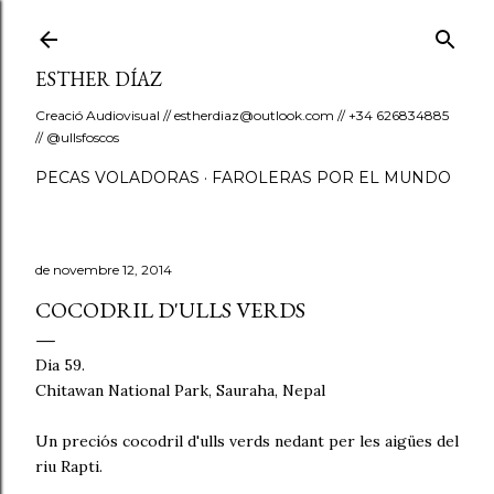
Salta al contingut principal
ESTHER DÍAZ
Creació Audiovisual // estherdiaz@outlook.com // +34 626834885
// @ullsfoscos
PECAS VOLADORAS
FAROLERAS POR EL MUNDO
de novembre 12, 2014
COCODRIL D'ULLS VERDS
Dia 59.
Chitawan National Park, Sauraha, Nepal
Un preciós cocodril d'ulls verds nedant per les aigües del
riu Rapti.