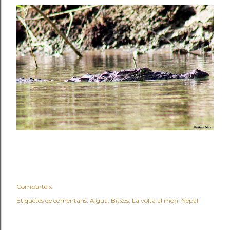
Comparteix
Etiquetes de comentaris:
Aigua
Bitxos
La volta al mon
Nepal