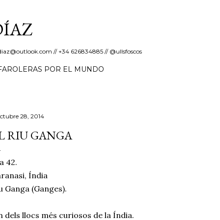
Salta al contingut principal
DÍAZ
erdiaz@outlook.com // +34 626834885 // @ullsfoscos
FAROLERAS POR EL MUNDO
octubre 28, 2014
L RIU GANGA
a 42.
ranasi, Índia
u Ganga (Ganges).
 dels llocs més curiosos de la Índia.