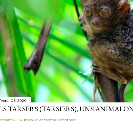
 febrer 06, 2020
LS TARSERS (TARSIERS), UNS ANIMALO
mparteix
Publica un comentari a l'entrada