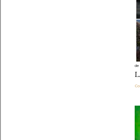
de
L
Co