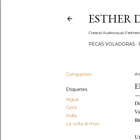
ESTHER 
Creació Audiovisual // esth
PECAS VOLADORAS
Comparteix
d’
E
Etiquetes
Aigua
Di
Gent
Va
India
Ri
La volta al mon
Un