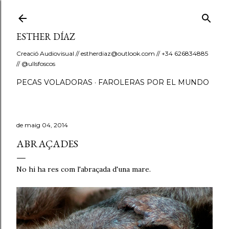
Salta al contingut principal
ESTHER DÍAZ
Creació Audiovisual // estherdiaz@outlook.com // +34 626834885
// @ullsfoscos
PECAS VOLADORAS
FAROLERAS POR EL MUNDO
de maig 04, 2014
ABRAÇADES
No hi ha res com l'abraçada d'una mare.