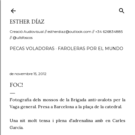
Salta al contingut principal
ESTHER DÍAZ
Creació Audiovisual // estherdiaz@outlook.com // +34 626834885
// @ullsfoscos
PECAS VOLADORAS
FAROLERAS POR EL MUNDO
de novembre 15, 2012
FOC!
Fotografia dels mossos de la Brigada anti-avalots per la
Vaga general. Presa a Barcelona a la plaça de la catedral.
Una nit molt tensa i plena d'adrenalina amb en Carles
García.